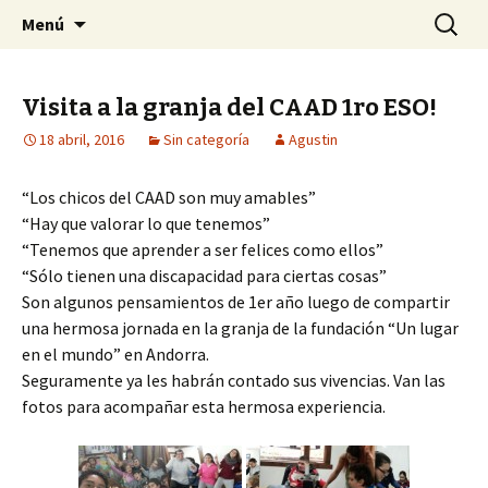
Otro sitio más de Sitios de Escuela Julio
Saltar
Buscar:
Secundaria Julio Verne
Menú
al
Verne
contenido
Visita a la granja del CAAD 1ro ESO!
18 abril, 2016
Sin categoría
Agustin
“Los chicos del CAAD son muy amables”
“Hay que valorar lo que tenemos”
“Tenemos que aprender a ser felices como ellos”
“Sólo tienen una discapacidad para ciertas cosas”
Son algunos pensamientos de 1er año luego de compartir
una hermosa jornada en la granja de la fundación “Un lugar
en el mundo” en Andorra.
Seguramente ya les habrán contado sus vivencias. Van las
fotos para acompañar esta hermosa experiencia.