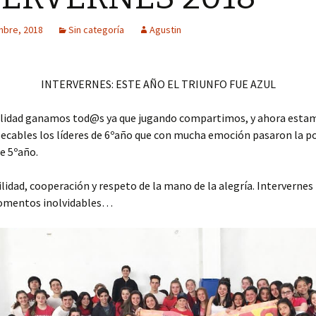
mbre, 2018
Sin categoría
Agustin
INTERVERNES: ESTE AÑO EL TRIUNFO FUE AZUL
alidad ganamos tod@s ya que jugando compartimos, y ahora est
ecables los líderes de 6ºaño que con mucha emoción pasaron la po
e 5ºaño.
idad, cooperación y respeto de la mano de la alegría. Intervernes
omentos inolvidables…