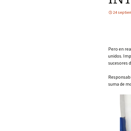
24 septie
Pero en re
unidos. Imp
sucesores d
Responsabil
suma de m