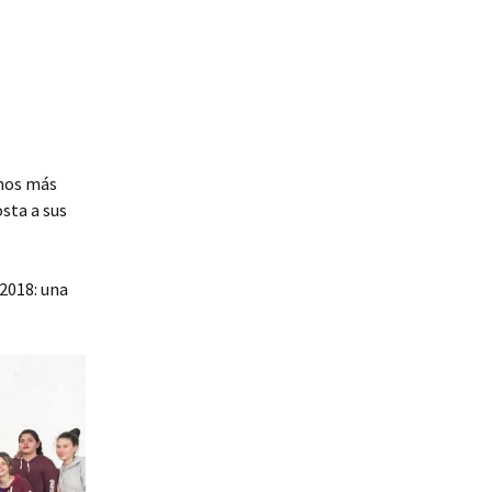
amos más
sta a sus
 2018: una