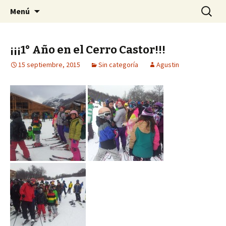
Otro sitio más de Sitios de Escuela Julio
Saltar
Buscar:
Secundaria Julio Verne
Menú
al
Verne
contenido
¡¡¡1° Año en el Cerro Castor!!!
15 septiembre, 2015
Sin categoría
Agustin