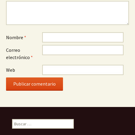
Nombre
*
Correo
electrónico
*
Web
B
u
s