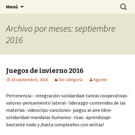
Otro sitio más de Sitios de Escuela Julio
Saltar
Buscar:
Secundaria Julio Verne
Menú
al
Verne
contenido
Archivo por meses: septiembre
2016
Juegos de invierno 2016
24 septiembre, 2016
Sin categoría
Agustin
Pertenencia – integración-solidaridad-tareas cooperativas-
valores-pensamiento lateral- liderazgo-contenidos de las
materias- videoclips-canciones- juegos al aire libre-
solidaridad-mandalas humanos- risas- aprendizaje-
bastante ruido y ¡hasta cumpleaños con velitas!