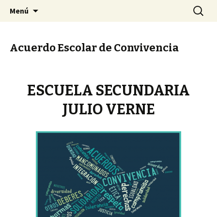
Otro sitio más de Sitios de Escuela Julio
Saltar
Buscar:
Secundaria Julio Verne
Menú
al
Verne
contenido
Acuerdo Escolar de Convivencia
ESCUELA SECUNDARIA
JULIO VERNE