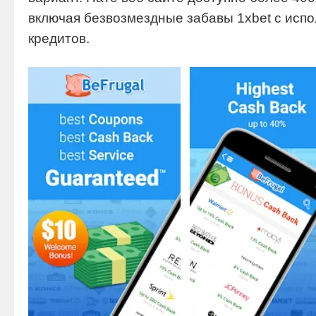
включая безвозмездные забавы 1xbet с исп
кредитов.