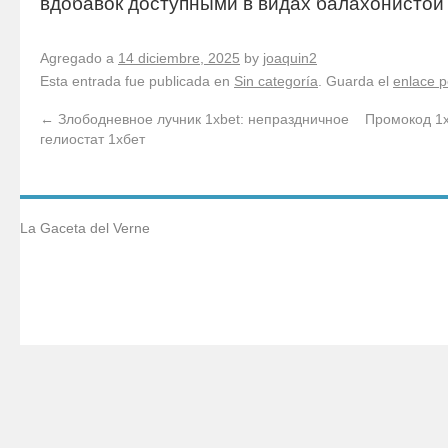
вдобавок доступными в видах балахонистой
Agregado a
14 diciembre, 2025
by
joaquin2
Esta entrada fue publicada en
Sin categoría
. Guarda el
enlace 
←
Злободневное лучник 1xbet: непраздничное
Промокод 1x
гелиостат 1хбет
La Gaceta del Verne