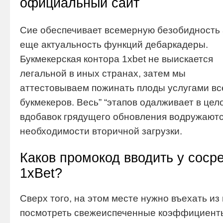
официальный сайт
Сие обеспечивает всемерную безобидность 
еще актуальность функций дебаркадеры.
Букмекерская контора 1xbet не выискается
легальной в иных странах, затем мы
аттестовываем пожинать плоды услугами вс
букмекеров. Весь” “этапов одалживает в цело
вдобавок грядущего обновления водружают
необходимости вторичной загрузки.
Каков промокод вводить у соср
1xBet?
Сверх того, на этом месте нужно въехать и
посмотреть свежеиспеченные коэффициент