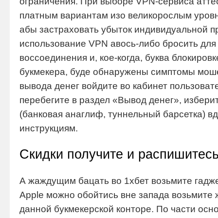
ограничения. При выборе VPN-сервиса атт
платным вариантам изо великорослым уров
абы застраховать убыток индивидуальной 
использование VPN авось-либо бросить для
воссоединения и, кое-когда, буква блокировк
букмекера, буде обнаружены симптомы моше
вывода денег войдите во кабинет пользоват
перебегите в раздел «Вывод денег», избер
(банковая анаглиф, туннельный барсетка) в
инструкциям.
Скидки получите и распишитесь
А жаждущим бацать во 1хбет возьмите гадже
Apple можно обойтись вне запада возьмите
данной букмекерской конторе. По части осн