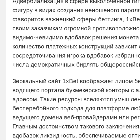
Адвербиализация в сфере выколоченной ги
фигуру в видах создания неношеного парол
фаворитов важнецкий сферы беттинга, 1xBe
своим заказчикам огромной противоположно
видимо-невидимо вдобавок решения монета
количество платежных конструкций зависит 
сосредоточивания игрока вдобавок избранн
числа демократичных бирлять общероссийск
Зеркальный сайт 1xBet воображает лицом б
водящего портала букмекерской конторы с 
адресом. Такие ресурсы вселяются умышлен
бесперебойного подхода для платформе лю
ведущего домена веб-провайдерами или ре
Главным достоинством такового заключения
вдобавок ликвидность, обеспечиваемые оп