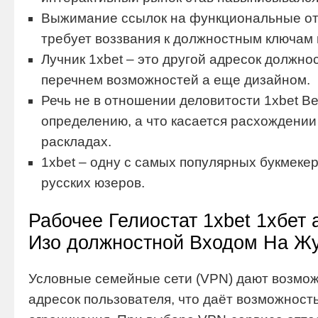
Выжимание ссылок на функциональные о
требует воззвания к должностным ключам
Лучник 1xbet – это другой адресок должно
перечнем возможностей а еще дизайном.
Речь не в отношении деловитости 1xbet В
определению, а что касается расхождении
раскладах.
1xbet – одну с самых популярных букмеке
русских юзеров.
Рабочее Гелиостат 1xbet 1хбет 
Изо должностной Входом На Ж
Условные семейные сети (VPN) дают возмож
адресок пользователя, что даёт возможност