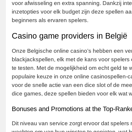
voor afwisseling en extra spanning. Dankzij inte
inzetopties voor elk budget zijn deze spellen aa
beginners als ervaren spelers.
Casino game providers in België
Onze Belgische online casino’s hebben een ve
blackjackspellen, elk met de kans voor spelers
te testen. Met de mogelijkheid om echt geld te w
populaire keuze in onze online casinospellen-ca
voor de snelle actie van een dice slot of de me
dice games, deze spellen bieden voor elk wat wi
Bonuses and Promotions at the Top-Rank
Dit niveau van service zorgt ervoor dat spelers 
wachten om van hun winsten te genieten, wat bi