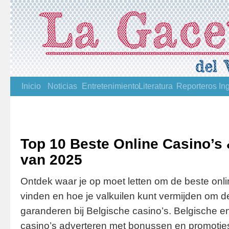
Inicio
Noticias
Entretenimiento
Literatura
Reporteros
In
Top 10 Beste Online Casino’s 
van 2025
Ontdek waar je op moet letten om de beste onli
vinden en hoe je valkuilen kunt vermijden om de
garanderen bij Belgische casino’s. Belgische en
casino’s adverteren met bonussen en promotie