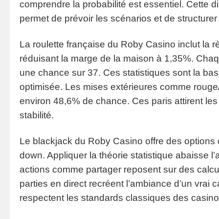
comprendre la probabilité est essentiel. Cette 
permet de prévoir les scénarios et de structurer
La roulette française du Roby Casino inclut la r
réduisant la marge de la maison à 1,35%. Chaq
une chance sur 37. Ces statistiques sont la bas
optimisée. Les mises extérieures comme rouge/
environ 48,6% de chance. Ces paris attirent le
stabilité.
Le blackjack du Roby Casino offre des options 
down. Appliquer la théorie statistique abaisse 
actions comme partager reposent sur des calcul
parties en direct recréent l’ambiance d’un vrai
respectent les standards classiques des casino