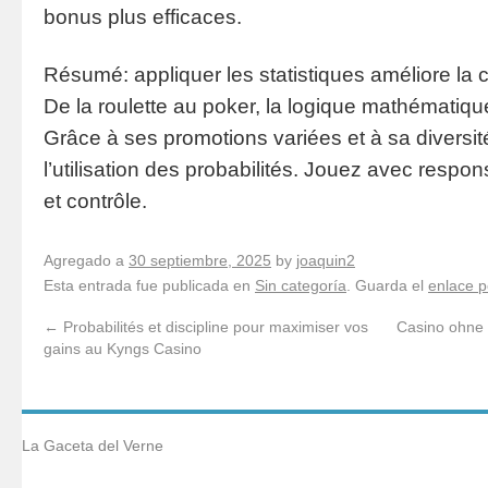
bonus plus efficaces.
Résumé: appliquer les statistiques améliore la
De la roulette au poker, la logique mathématiqu
Grâce à ses promotions variées et à sa diversit
l’utilisation des probabilités. Jouez avec respons
et contrôle.
Agregado a
30 septiembre, 2025
by
joaquin2
Esta entrada fue publicada en
Sin categoría
. Guarda el
enlace 
←
Probabilités et discipline pour maximiser vos
Casino ohne 
gains au Kyngs Casino
La Gaceta del Verne