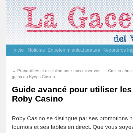
Inicio
Noticias
Entretenimiento
Literatura
Reporteros
In
←
Probabilités et discipline pour maximiser vos
Casino ohne 
gains au Kyngs Casino
Guide avancé pour utiliser les
Roby Casino
Roby Casino se distingue par ses promotions 
tournois et ses tables en direct. Que vous soye