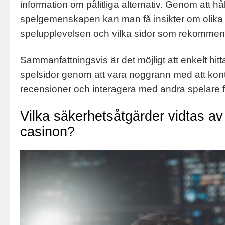
information om pålitliga alternativ. Genom att hå
spelgemenskapen kan man få insikter om olik
spelupplevelsen och vilka sidor som rekommen
Sammanfattningsvis är det möjligt att enkelt hit
spelsidor genom att vara noggrann med att kontr
recensioner och interagera med andra spelare fö
Vilka säkerhetsåtgärder vidtas a
casinon?