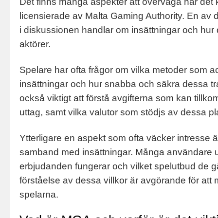
Det finns många aspekter att överväga när det 
licensierade av Malta Gaming Authority. En av 
i diskussionen handlar om insättningar och hur
aktörer.
Spelare har ofta frågor om vilka metoder som a
insättningar och hur snabba och säkra dessa tra
också viktigt att förstå avgifterna som kan tillk
uttag, samt vilka valutor som stödjs av dessa pl
Ytterligare en aspekt som ofta väcker intresse 
samband med insättningar. Många användare u
erbjudanden fungerar och vilket spelutbud de gäl
förståelse av dessa villkor är avgörande för at
spelarna.