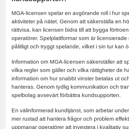
MGA-licensen spelar en avgörande roll i hur sp
aktiviteter på nätet. Genom att säkerställa en 
rättvisa, kan licensen bidra till att bygga förtr
operatörer. Spelplattformar som är licensierade 
pålitligt och tryggt spelande, vilket i sin tur kan
Information om MGA-licensen säkerställer att 
vilka regler som gäller och vilka rättigheter de 
information om hur snabbt vinster betalas ut o
hanteras. Genom tydlig kommunikation och tra
spelbolag avsevärt förbättra kundsupporten.
En välinformerad kundtjänst, som arbetar under
mer rustad att hantera frågor och problem effekt
uppmanar operatörer att investera i kvalitativ s