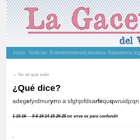
Inicio
Noticias
Entretenimiento
Literatura
Reporteros
In
←
No sé qué subir
¿Qué dice?
adeg
e
fyrdmur
yr
ro a sfghjofdsa
rfe
qu
q
wruidjzqn
1-10-16 5-6-10-14-15-20-25
no
sirve es para confundir